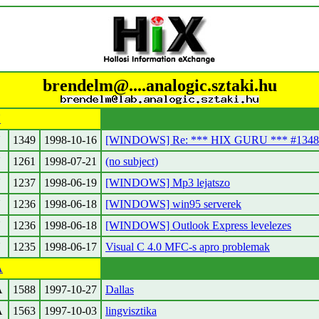
brendelm@....analogic.sztaki.hu
U
U
1349
1998-10-16
[WINDOWS] Re: *** HIX GURU *** #1348
U
1261
1998-07-21
(no subject)
U
1237
1998-06-19
[WINDOWS] Mp3 lejatszo
U
1236
1998-06-18
[WINDOWS] win95 serverek
U
1236
1998-06-18
[WINDOWS] Outlook Express levelezes
U
1235
1998-06-17
Visual C 4.0 MFC-s apro problemak
A
A
1588
1997-10-27
Dallas
A
1563
1997-10-03
lingvisztika