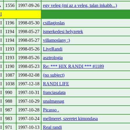
A
1556
1997-09-26
egy veleg (mi az a veleg, talan inkabb...)
I
I
1196
1998-05-30
csillagjoslas
I
1194
1998-05-27
ismerkedesi helyzetek
I
1194
1998-05-27
villamoslany :)
I
1193
1998-05-26
LiveRandi
I
1193
1998-05-26
asztrologia
I
1190
1998-05-23
Re: *** HIX RANDI *** #1189
I
1087
1998-02-08
(no subject)
I
1038
1997-12-18
RANDI LIFE
I
990
1997-10-31
franciasalata
I
988
1997-10-29
unalmassag
I
987
1997-10-28
Picasso .
I
983
1997-10-24
mellmeret, szeretet kimondasa
I
971
1997-10-13
Real randi