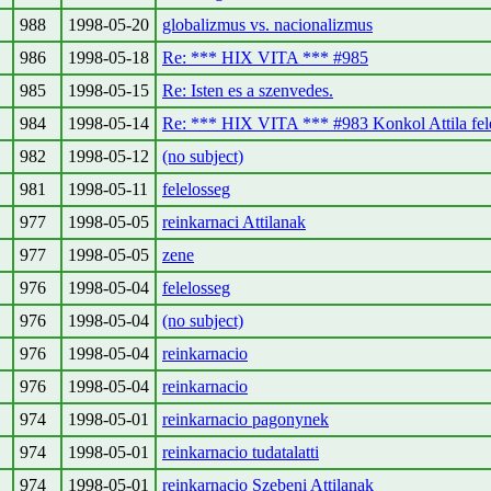
988
1998-05-20
globalizmus vs. nacionalizmus
986
1998-05-18
Re: *** HIX VITA *** #985
985
1998-05-15
Re: Isten es a szenvedes.
984
1998-05-14
Re: *** HIX VITA *** #983 Konkol Attila fel
982
1998-05-12
(no subject)
981
1998-05-11
felelosseg
977
1998-05-05
reinkarnaci Attilanak
977
1998-05-05
zene
976
1998-05-04
felelosseg
976
1998-05-04
(no subject)
976
1998-05-04
reinkarnacio
976
1998-05-04
reinkarnacio
974
1998-05-01
reinkarnacio pagonynek
974
1998-05-01
reinkarnacio tudatalatti
974
1998-05-01
reinkarnacio Szebeni Attilanak