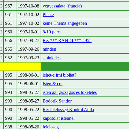
I
967
1997-10-08
vegyessalata (francia)
I
961
1997-10-02
Plussz
I
961
1997-10-02
keine Thema angegeben
I
960
1997-10-01
8-10 perc
I
956
1997-09-27
Re: *** RANDI *** #955
I
955
1997-09-26
minden
I
952
1997-09-23
sminkeles
995
1998-06-01
lehet-e irni bibliat?
995
1998-06-01
Isten & co.
993
1998-05-27
isten az igazsagos es tokeletes
993
1998-05-27
Bodorik Sandor
990
1998-05-22
Re: felelosseg Konkol Attila
990
1998-05-22
kapcsolat istennel
988
1998-05-20
feleloseg