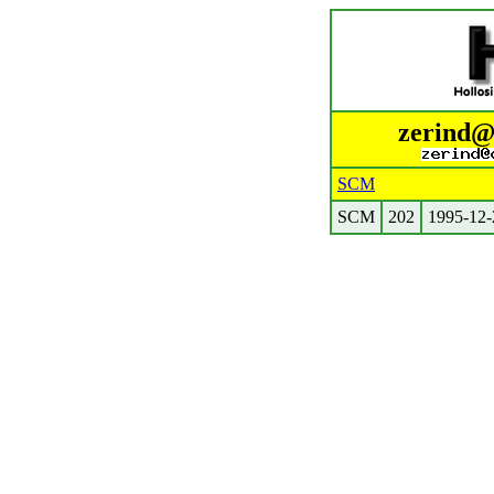
zerind@.
SCM
SCM
202
1995-12-